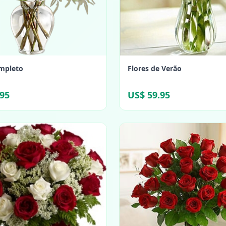
mpleto
Flores de Verão
.95
US$ 59.95