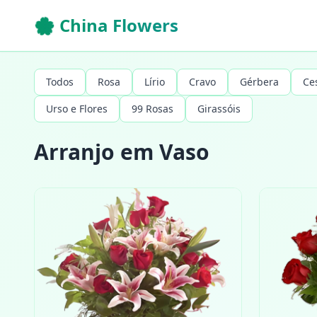
🌸 China Flowers
Todos
Rosa
Lírio
Cravo
Gérbera
Ce
Urso e Flores
99 Rosas
Girassóis
Arranjo em Vaso