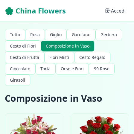
🌸 China Flowers
Accedi
Tutto
Rosa
Giglio
Garofano
Gerbera
Cesto di Fiori
Composizione in Vaso
Cesto di Frutta
Fiori Misti
Cesto Regalo
Cioccolato
Torta
Orso e Fiori
99 Rose
Girasoli
Composizione in Vaso