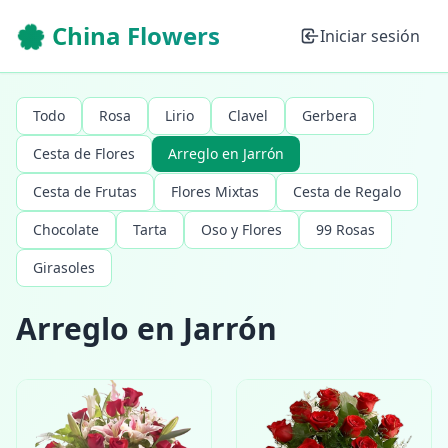
🌸 China Flowers
Iniciar sesión
Todo
Rosa
Lirio
Clavel
Gerbera
Cesta de Flores
Arreglo en Jarrón
Cesta de Frutas
Flores Mixtas
Cesta de Regalo
Chocolate
Tarta
Oso y Flores
99 Rosas
Girasoles
Arreglo en Jarrón