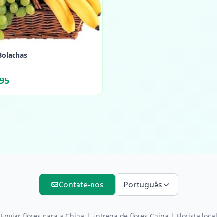
Bolachas
.95
Contate-nos
Português
Enviar flores para a China
|
Entrega de flores China
| Florista local