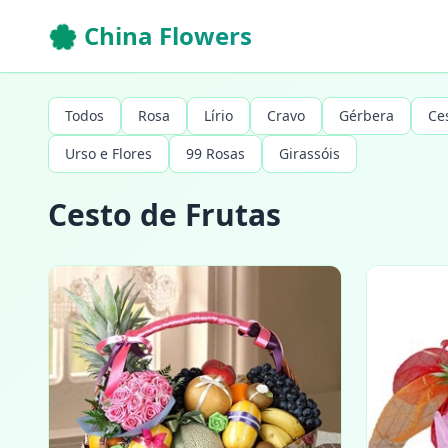
🌸 China Flowers
Todos
Rosa
Lírio
Cravo
Gérbera
Ce
Urso e Flores
99 Rosas
Girassóis
Cesto de Frutas