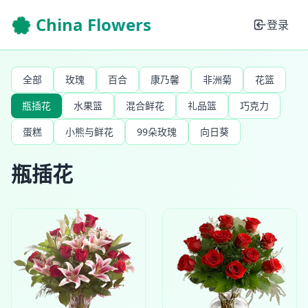
🌸 China Flowers
登录
全部
玫瑰
百合
康乃馨
非洲菊
花篮
瓶插花
水果篮
混合鲜花
礼品篮
巧克力
蛋糕
小熊与鲜花
99朵玫瑰
向日葵
瓶插花