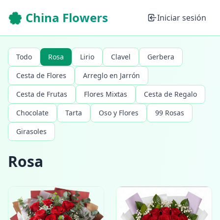
🌸 China Flowers
Iniciar sesión
Todo
Rosa
Lirio
Clavel
Gerbera
Cesta de Flores
Arreglo en Jarrón
Cesta de Frutas
Flores Mixtas
Cesta de Regalo
Chocolate
Tarta
Oso y Flores
99 Rosas
Girasoles
Rosa