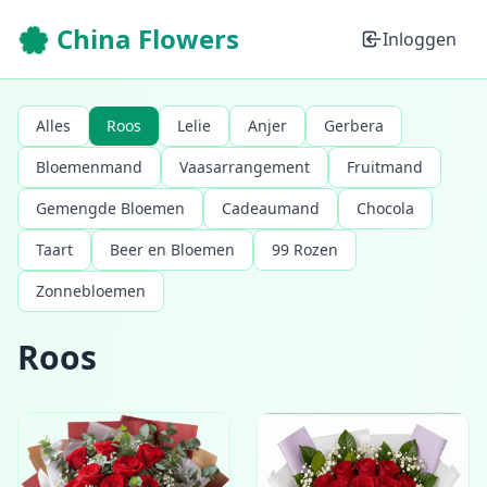
🌸 China Flowers
Inloggen
Alles
Roos
Lelie
Anjer
Gerbera
Bloemenmand
Vaasarrangement
Fruitmand
Gemengde Bloemen
Cadeaumand
Chocola
Taart
Beer en Bloemen
99 Rozen
Zonnebloemen
Roos