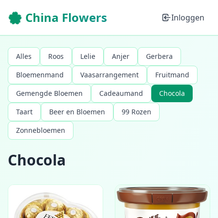
🌸 China Flowers
Inloggen
Alles
Roos
Lelie
Anjer
Gerbera
Bloemenmand
Vaasarrangement
Fruitmand
Gemengde Bloemen
Cadeaumand
Chocola
Taart
Beer en Bloemen
99 Rozen
Zonnebloemen
Chocola