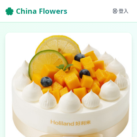
🌸 China Flowers
登入