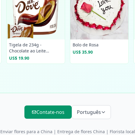
Tigela de 234g -
Bolo de Rosa
Chocolate ao Leite
US$ 35.90
Embalado
US$ 19.90
Contate-nos
Português
Enviar flores para a China
|
Entrega de flores China
| Florista local