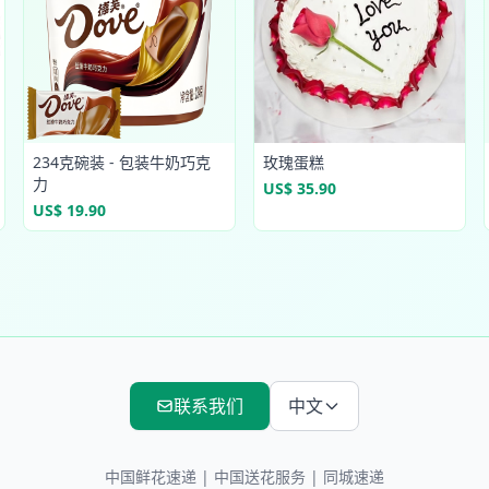
234克碗装 - 包装牛奶巧克
玫瑰蛋糕
力
US$ 35.90
US$ 19.90
联系我们
中文
中国鲜花速递
|
中国送花服务
| 同城速递