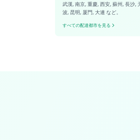
武漢
,
南京
,
重慶
,
西安
,
蘇州
,
長沙
,
波
,
昆明
,
厦門
,
大連
など。
すべての配達都市を見る