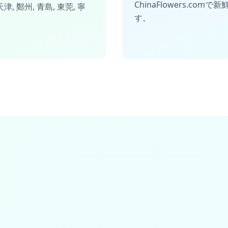
ChinaFlowers.c
天津
,
鄭州
,
青島
,
東莞
,
寧
す。