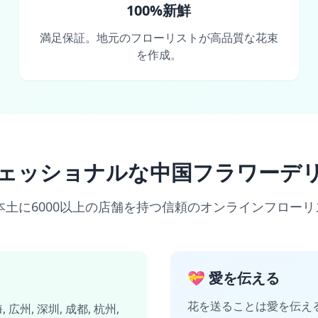
100%新鮮
満足保証。地元のフローリストが高品質な花束
を作成。
ェッショナルな中国フラワーデ
mは中国本土に6000以上の店舗を持つ信頼のオンラインフロー
💝 愛を伝える
花を送ることは愛を伝え
海
,
広州
,
深圳
,
成都
,
杭州
,