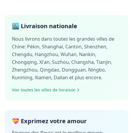
🏙️ Livraison nationale
Nous livrons dans toutes les grandes villes de
Chine:
Pékin
,
Shanghai
,
Canton
,
Shenzhen
,
Chengdu
,
Hangzhou
,
Wuhan
,
Nankin
,
Chongqing
,
Xi'an
,
Suzhou
,
Changsha
,
Tianjin
,
Zhengzhou
,
Qingdao
,
Dongguan
,
Ningbo
,
Kunming
,
Xiamen
,
Dalian
et plus encore.
Voir toutes les villes de livraison
💝 Exprimez votre amour
Envoyer des fleurs est le meilleur moyen