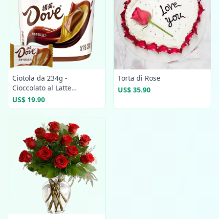
Ciotola da 234g -
Torta di Rose
Cioccolato al Latte
US$ 35.90
Confezionato
US$ 19.90