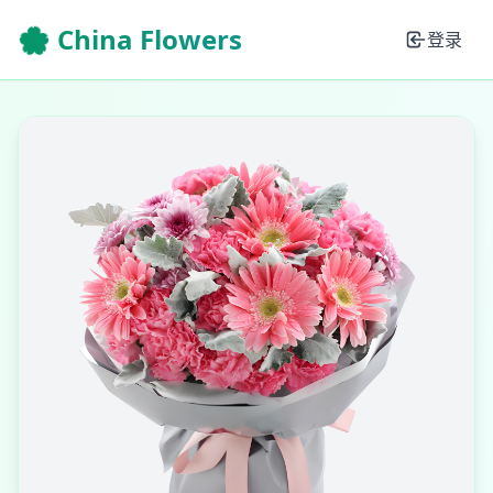
🌸 China Flowers
登录