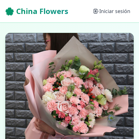
🌸 China Flowers
Iniciar sesión