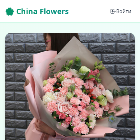
🌸 China Flowers
Войти