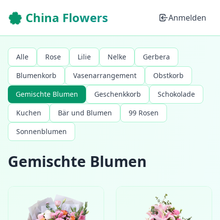
🌸 China Flowers
Anmelden
Alle
Rose
Lilie
Nelke
Gerbera
Blumenkorb
Vasenarrangement
Obstkorb
Gemischte Blumen
Geschenkkorb
Schokolade
Kuchen
Bär und Blumen
99 Rosen
Sonnenblumen
Gemischte Blumen