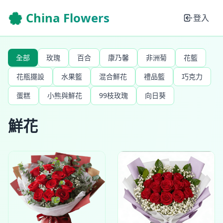
🌸 China Flowers
登入
全部
玫瑰
百合
康乃馨
非洲菊
花籃
花瓶擺設
水果籃
混合鮮花
禮品籃
巧克力
蛋糕
小熊與鮮花
99枝玫瑰
向日葵
鮮花