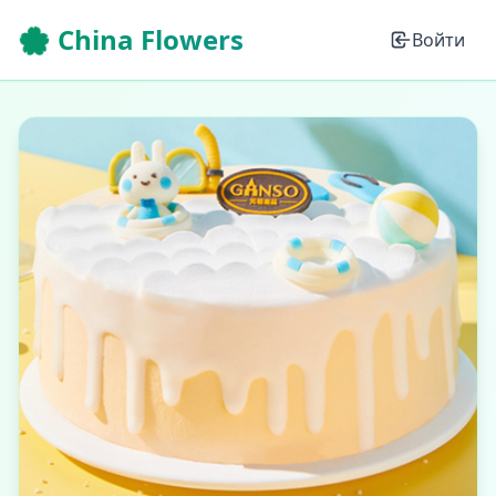
🌸 China Flowers
Войти