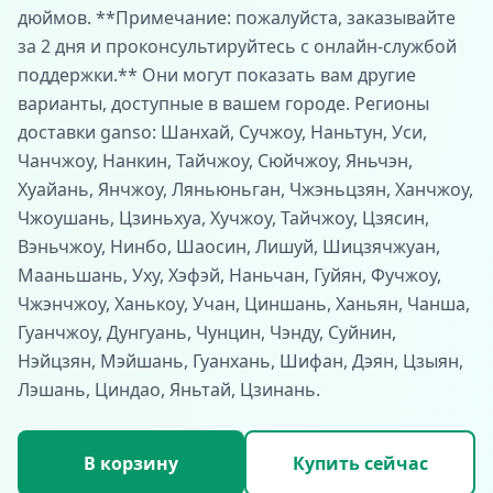
дюймов. **Примечание: пожалуйста, заказывайте
за 2 дня и проконсультируйтесь с онлайн-службой
поддержки.** Они могут показать вам другие
варианты, доступные в вашем городе. Регионы
доставки ganso: Шанхай, Сучжоу, Наньтун, Уси,
Чанчжоу, Нанкин, Тайчжоу, Сюйчжоу, Яньчэн,
Хуайань, Янчжоу, Ляньюньган, Чжэньцзян, Ханчжоу,
Чжоушань, Цзиньхуа, Хучжоу, Тайчжоу, Цзясин,
Вэньчжоу, Нинбо, Шаосин, Лишуй, Шицзячжуан,
Мааньшань, Уху, Хэфэй, Наньчан, Гуйян, Фучжоу,
Чжэнчжоу, Ханькоу, Учан, Циншань, Ханьян, Чанша,
Гуанчжоу, Дунгуань, Чунцин, Чэнду, Суйнин,
Нэйцзян, Мэйшань, Гуанхань, Шифан, Дэян, Цзыян,
Лэшань, Циндао, Яньтай, Цзинань.
В корзину
Купить сейчас