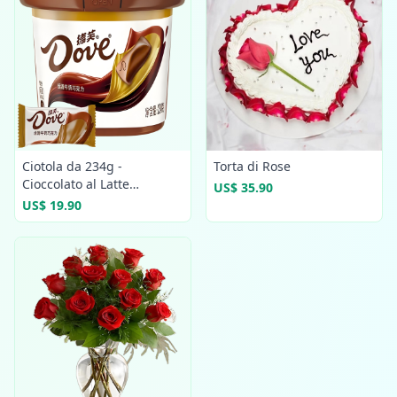
Ciotola da 234g -
Torta di Rose
Cioccolato al Latte
US$ 35.90
Confezionato
US$ 19.90