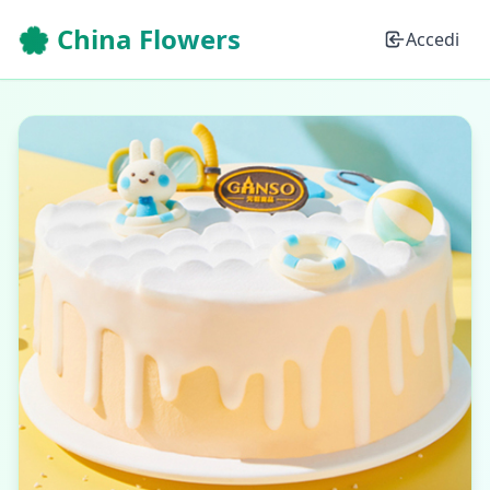
🌸 China Flowers
Accedi