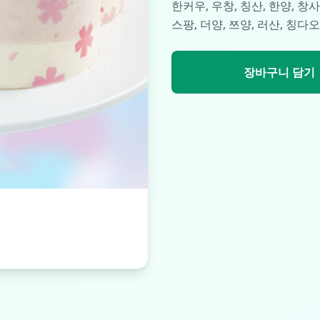
한커우, 우창, 칭산, 한양, 창사
스팡, 더양, 쯔양, 러산, 칭다오
장바구니 담기