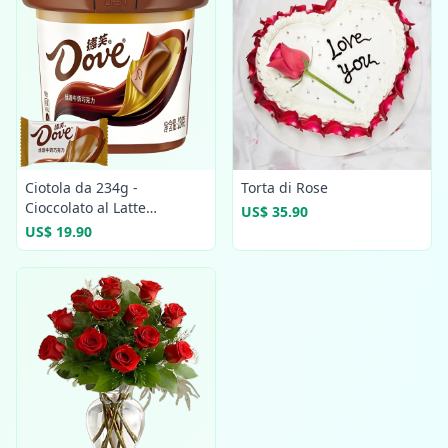
Ciotola da 234g -
Torta di Rose
Cioccolato al Latte
US$ 35.90
Confezionato
US$ 19.90