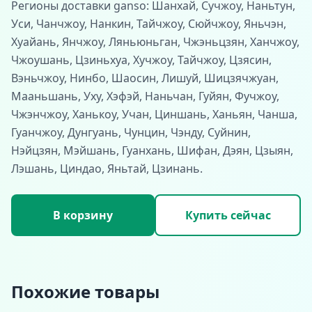
Регионы доставки ganso: Шанхай, Сучжоу, Наньтун,
Уси, Чанчжоу, Нанкин, Тайчжоу, Сюйчжоу, Яньчэн,
Хуайань, Янчжоу, Ляньюньган, Чжэньцзян, Ханчжоу,
Чжоушань, Цзиньхуа, Хучжоу, Тайчжоу, Цзясин,
Вэньчжоу, Нинбо, Шаосин, Лишуй, Шицзячжуан,
Мааньшань, Уху, Хэфэй, Наньчан, Гуйян, Фучжоу,
Чжэнчжоу, Ханькоу, Учан, Циншань, Ханьян, Чанша,
Гуанчжоу, Дунгуань, Чунцин, Чэнду, Суйнин,
Нэйцзян, Мэйшань, Гуанхань, Шифан, Дэян, Цзыян,
Лэшань, Циндао, Яньтай, Цзинань.
В корзину
Купить сейчас
Похожие товары