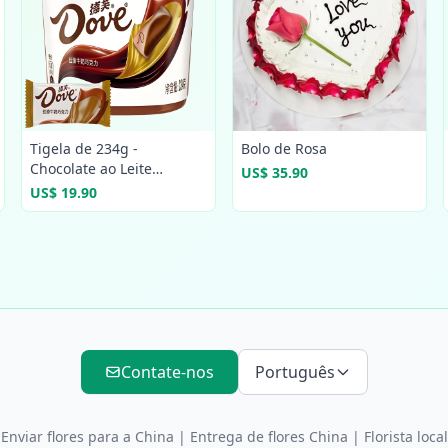
Tigela de 234g -
Bolo de Rosa
Chocolate ao Leite
US$ 35.90
Embalado
US$ 19.90
Contate-nos
Português
Enviar flores para a China
|
Entrega de flores China
| Florista local