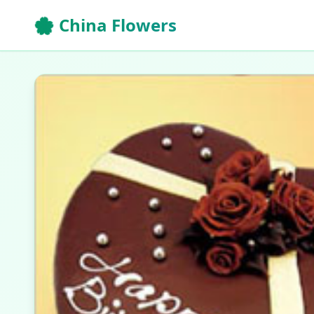
🌸 China Flowers