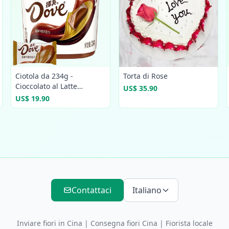
Ciotola da 234g -
Torta di Rose
Cioccolato al Latte
US$ 35.90
Confezionato
US$ 19.90
Contattaci
Italiano
Inviare fiori in Cina
|
Consegna fiori Cina
| Fiorista locale