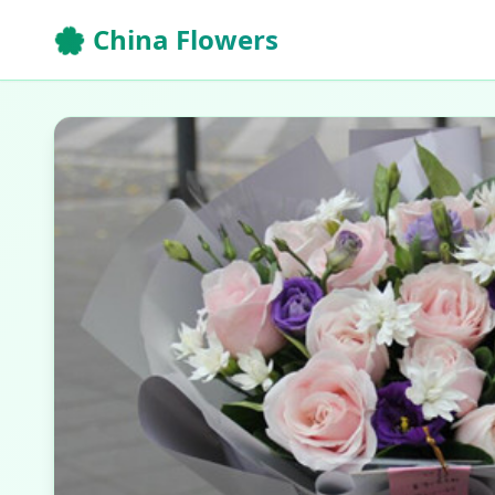
🌸 China Flowers