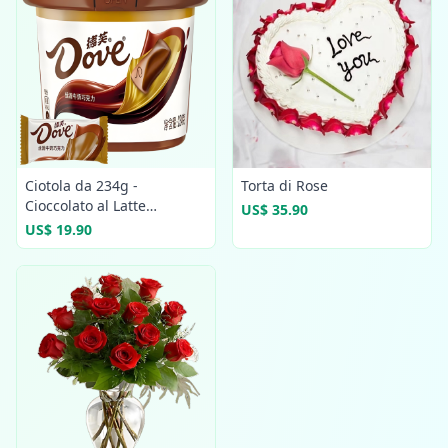
Ciotola da 234g -
Torta di Rose
Cioccolato al Latte
US$ 35.90
Confezionato
US$ 19.90