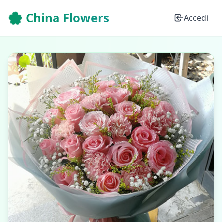
🌸 China Flowers
Accedi