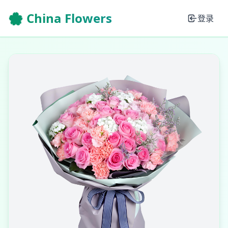
🌸 China Flowers
登录