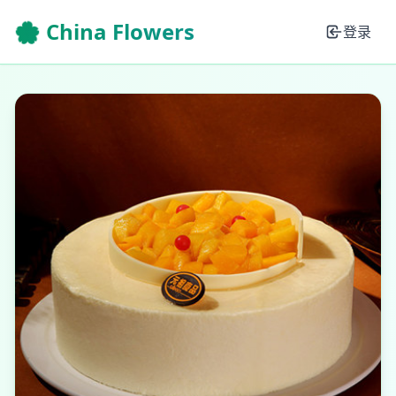
🌸 China Flowers
登录