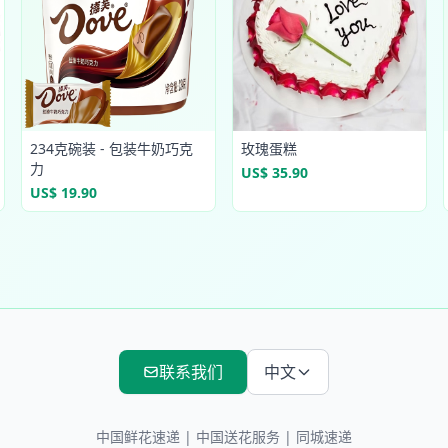
234克碗装 - 包装牛奶巧克
玫瑰蛋糕
力
US$ 35.90
US$ 19.90
联系我们
中文
中国鲜花速递
|
中国送花服务
| 同城速递